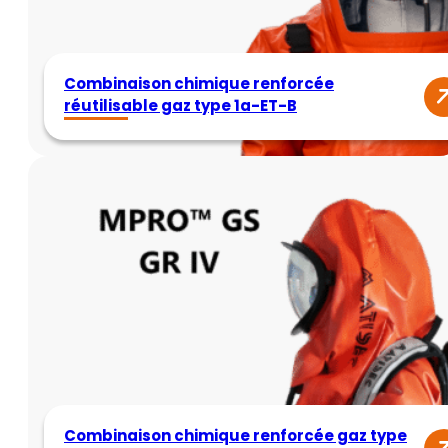
Combinaison chimique renforcée
réutilisable gaz type 1a-ET-B
Combinaison chimique renforcée gaz type