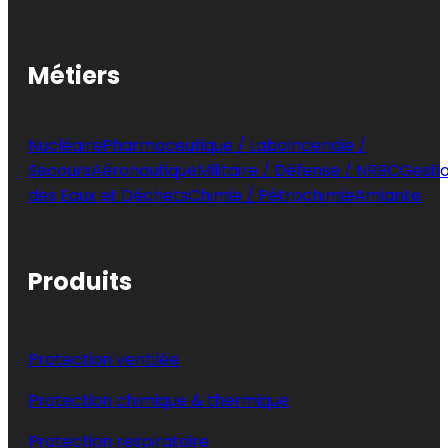
Métiers
Nucléaire
Pharmaceutique / Labo
Incendie /
Secours
Aéronautique
Militaire / Défense / NRBC
Gesti
des Eaux et Déchets
Chimie / Pétrochimie
Amiante
Produits
Protection ventilée
Protection chimique & thermique
Protection respiratoire