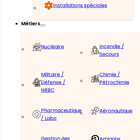
Installations spéciales
Métiers
Incendie /
Nucléaire
Secours
Militaire /
Chimie /
Défense /
Pétrochimie
NRBC
Pharmaceutique
Aéronautique
/ Labo
Gestion des
Amiante