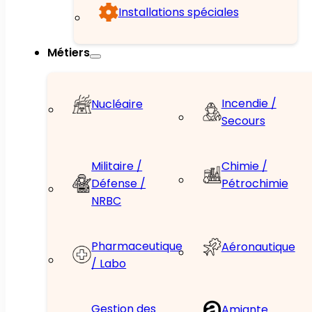
Installations spéciales
Métiers
Incendie /
Nucléaire
Secours
Militaire /
Chimie /
Défense /
Pétrochimie
NRBC
Pharmaceutique
Aéronautique
/ Labo
Gestion des
Amiante