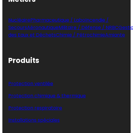
Nucléaire
Pharmaceutique / Labo
Incendie /
Secours
Aéronautique
Militaire / Défense / NRBC
Gesti
des Eaux et Déchets
Chimie / Pétrochimie
Amiante
Produits
Protection ventilée
Protection chimique & thermique
Protection respiratoire
Installations spéciales