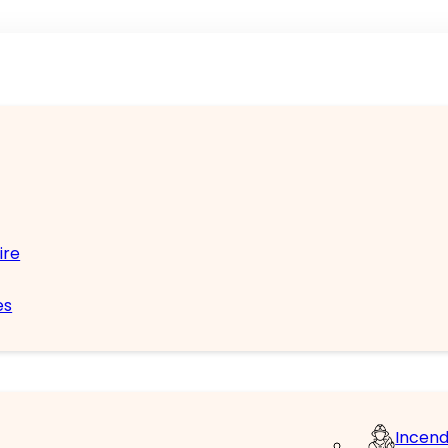
ire
es
Incend