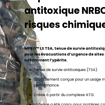
antitoxique NRBC
risques chimiqu
MPRO™ LS TSA, tenue de survie antitoxiq
pour les évacuations d’urgence de sites
notamment l’ypérite.
Tenue de survie antitoxiques (TSA).
Spécialement conçue pour un usage mi
performance.
Créée à partir du complexe ATG.
La tenue a été conçu pour protéger con