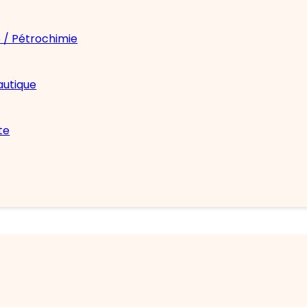
 / Pétrochimie
autique
te