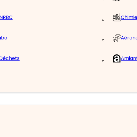
/ NRBC
Chimie
Aéron
abo
 Déchets
Amian