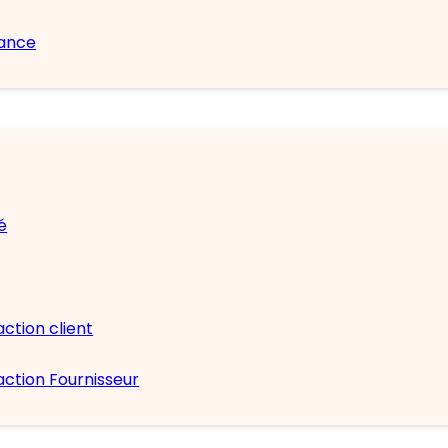
nance
é
action client
action Fournisseur