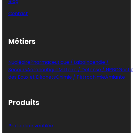
Blog
Contact
Métiers
Nucléaire
Pharmaceutique / Labo
Incendie /
Secours
Aéronautique
Militaire / Défense / NRBC
Gesti
des Eaux et Déchets
Chimie / Pétrochimie
Amiante
Produits
Protection ventilée