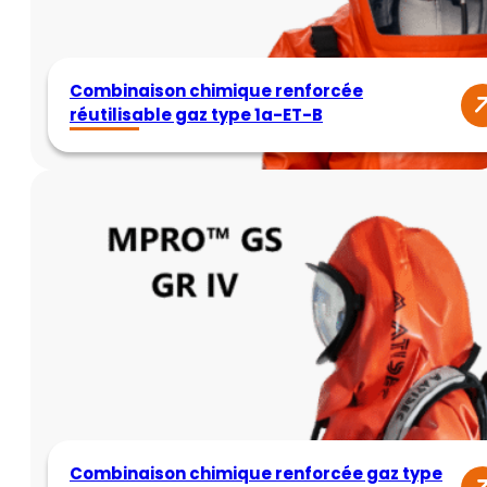
Combinaison chimique renforcée
réutilisable gaz type 1a-ET-B
Combinaison chimique renforcée gaz type