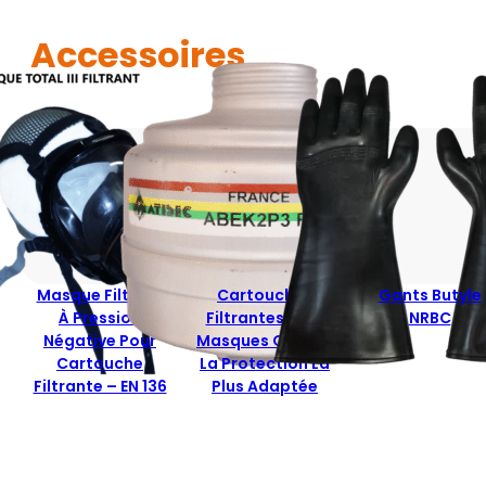
Accessoires
Masque Filtrant
Cartouches
Gants Butyle
À Pression
Filtrantes Pour
NRBC
Négative Pour
Masques Offrant
Cartouche
La Protection La
Filtrante – EN 136
Plus Adaptée