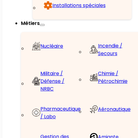
Installations spéciales
Métiers
Incendie /
Nucléaire
Secours
Militaire /
Chimie /
Défense /
Pétrochimie
NRBC
Pharmaceutique
Aéronautique
/ Labo
Gestion des
Amiante