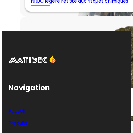
NRBC légère résiste aux risques chimiques
Navigation
Combinaison NRBC compacte et légère
étanche aux liquides type 3/4
Accueil
Produits