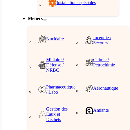
Installations spéciales
Métiers
Incendie /
Nucléaire
Secours
Militaire /
Chimie /
Défense /
Pétrochimie
NRBC
Pharmaceutique
Aéronautique
/ Labo
Gestion des
Amiante
Eaux et
Déchets