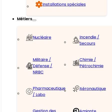
Installations spéciales
Métiers
Incendie /
Nucléaire
Secours
Militaire /
Chimie /
Défense /
Pétrochimie
NRBC
Pharmaceutique
Aéronautique
/ Labo
Gestion des
Amiante