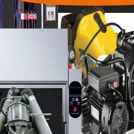
Équipements associés
Armoire De
Caméras
Compresseur
Séchage Hygitec
BULLARD
LW