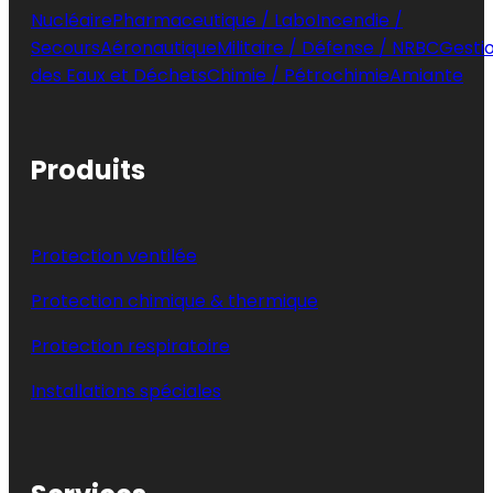
Nucléaire
Pharmaceutique / Labo
Incendie /
Secours
Aéronautique
Militaire / Défense / NRBC
Gesti
des Eaux et Déchets
Chimie / Pétrochimie
Amiante
Produits
Protection ventilée
Protection chimique & thermique
Protection respiratoire
Installations spéciales