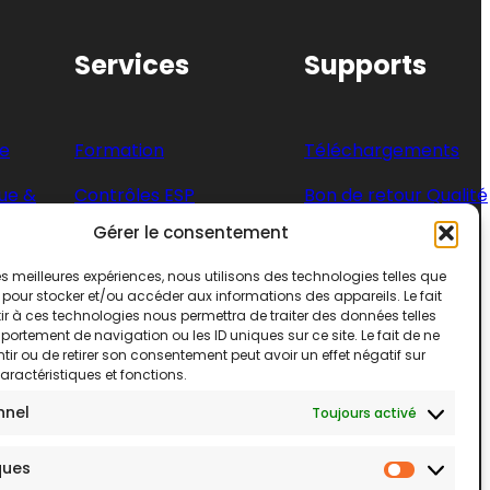
Services
Supports
ée
Formation
Téléchargements
ue &
Contrôles ESP
Bon de retour Qualité
Gérer le consentement
Entretien &
Bon de retour SAV
Maintenance
 les meilleures expériences, nous utilisons des technologies telles que
Questionnaire
 pour stocker et/ou accéder aux informations des appareils. Le fait
satisfaction client
r à ces technologies nous permettra de traiter des données telles
ortement de navigation ou les ID uniques sur ce site. Le fait de ne
iales
Questionnaire
ir ou de retirer son consentement peut avoir un effet négatif sur
aractéristiques et fonctions.
satisfaction
Fournisseur
nnel
Toujours activé
ques
Statisti