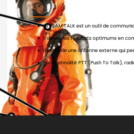
Le TEAM TALK est un outil de communi
Il donne les résultats optimums en com
Il possède une antenne externe qui per
Fonctionnalité PTT (Push To Talk), radi