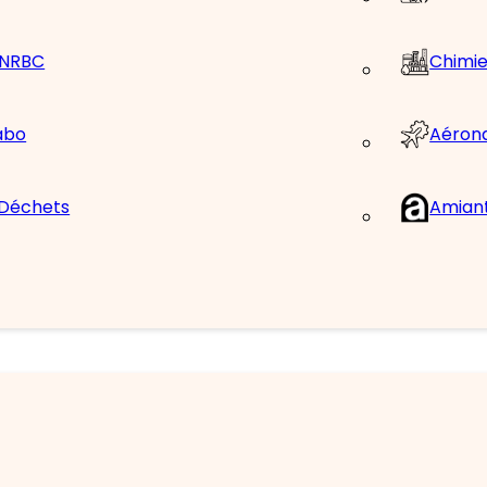
/ NRBC
Chimie
Aéron
abo
 Déchets
Amian