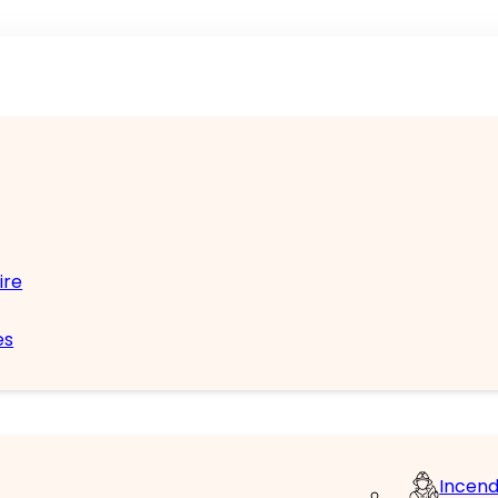
ire
es
Incend