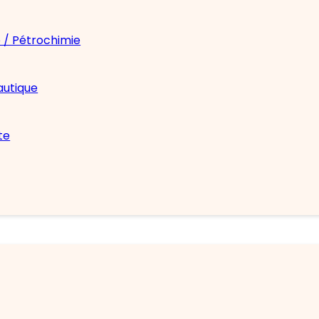
 / Pétrochimie
autique
te