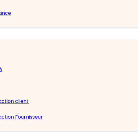
nance
é
action client
action Fournisseur