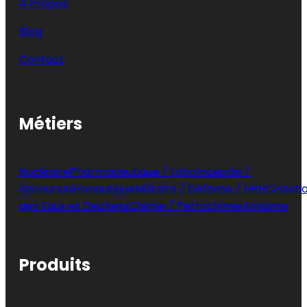
À Propos
Blog
Contact
Métiers
Nucléaire
Pharmaceutique / Labo
Incendie /
Secours
Aéronautique
Militaire / Défense / NRBC
Gesti
des Eaux et Déchets
Chimie / Pétrochimie
Amiante
Produits