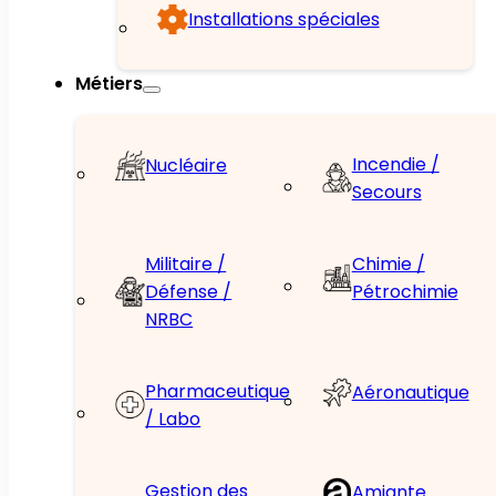
Installations spéciales
Métiers
Incendie /
Nucléaire
Secours
Militaire /
Chimie /
Défense /
Pétrochimie
NRBC
Pharmaceutique
Aéronautique
/ Labo
Gestion des
Amiante