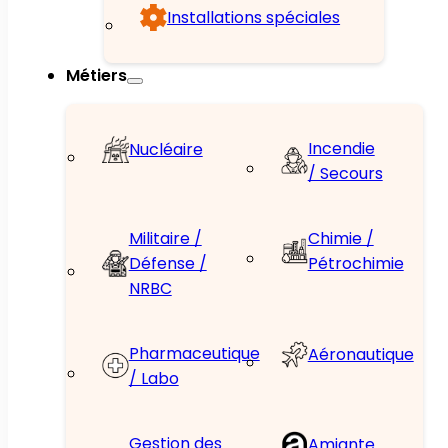
Installations spéciales
Métiers
Incendie
Nucléaire
/ Secours
Militaire /
Chimie /
Défense /
Pétrochimie
NRBC
Pharmaceutique
Aéronautique
/ Labo
Gestion des
Amiante