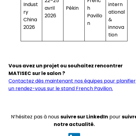
22–25
Frenc
Indust
intern
avril
Pékin
h
ry
ational
2026
Pavillo
China
&
n
2026
innova
tion
Vous avez un projet ou souhaitez rencontrer
MATISEC sur le salon ?
Contactez dès maintenant nos équipes pour planifier
un rendez-vous sur le stand French Pavilion.
N’hésitez pas à nous
suivre sur LinkedIn
pour
suivr
notre actualité.