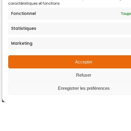
caractéristiques et fonctions.
secteur
Fonctionnel
Toujo
Depuis plusieurs mois, MATISEC poursuit son
Statistiques
engagement terrain à travers sa participation à
plusieurs salons professionnels internationaux et
Marketing
nationaux dédiés...
Accepter
Refuser
Enregistrer les préférences