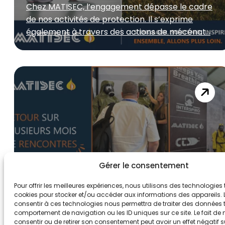
Chez MATISEC, l’engagement dépasse le cadre
de nos activités de protection. Il s’exprime
également à travers des actions de mécénat...
Gérer le consentement
Pour offrir les meilleures expériences, nous utilisons des technologies 
cookies pour stocker et/ou accéder aux informations des appareils. L
Salons 2026 : MATISEC à la
consentir à ces technologies nous permettra de traiter des données t
comportement de navigation ou les ID uniques sur ce site. Le fait de
rencontre des acteurs du
consentir ou de retirer son consentement peut avoir un effet négatif s