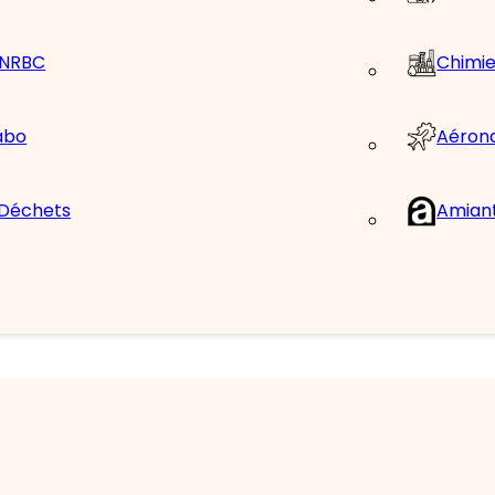
/ NRBC
Chimie
Aéron
abo
 Déchets
Amian