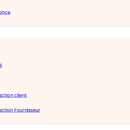
nance
é
action client
action Fournisseur