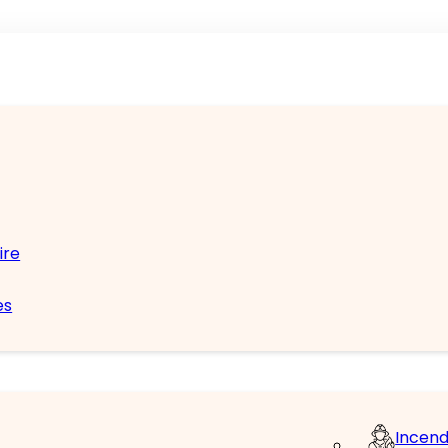
ire
es
Incend