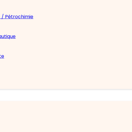
 / Pétrochimie
autique
te