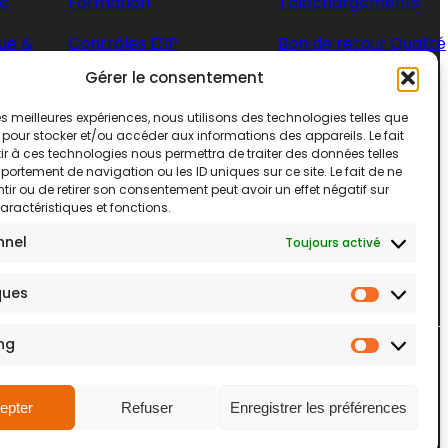
ée
Formation
Téléchargements
ue &
Contrôles ESP
Bon de retour Qualité
Gérer le consentement
Entretien &
Bon de retour SAV
Maintenance
 les meilleures expériences, nous utilisons des technologies telles que
Questionnaire
 pour stocker et/ou accéder aux informations des appareils. Le fait
satisfaction client
r à ces technologies nous permettra de traiter des données telles
ortement de navigation ou les ID uniques sur ce site. Le fait de ne
iales
Questionnaire
ir ou de retirer son consentement peut avoir un effet négatif sur
aractéristiques et fonctions.
satisfaction
Fournisseur
nnel
Toujours activé
ques
Statisti
ng
Marketi
epter
Refuser
Enregistrer les préférences